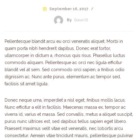
September 16, 2017
/
By
Gauri D
Pellentesque blandit arcu eu orci venenatis aliquet. Morbi in
quam porta nibh hendrerit dapibus. Donec erat tortor,
ullamcorper in dictum a, rhoncus quis risus. Phasellus luctus
commodo aliquam. Pellentesque ac orci nec ligula efficitur
blandit vel at sem. Sed commodo orci sapien, a finibus odio
dignissim ac. Nunc ante purus, elementum ac tempor sed,
facilisis sit amet ligula.
Donec neque urna, imperdiet a nisl eget, finibus mollis lacus.
Nunc efficitur a elit in facilisis. Maecenas massa ex, tempor ac
viverra id, varius et massa. Sed convallis, metus a aliquet suscipit,
purus nunc ultrices est, sed dapibus tellus sapien eget libero.
Praesent maximus velit vitae est venenatis, nec lobortis arcu
consectetur. Aenean vitae tincidunt mauris, pellentesque pulvinar