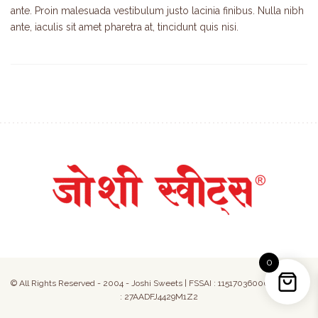
ante. Proin malesuada vestibulum justo lacinia finibus. Nulla nibh
ante, iaculis sit amet pharetra at, tincidunt quis nisi.
0
© All Rights Reserved - 2004 - Joshi Sweets | FSSAI : 11517036000050 | GST
: 27AADFJ4429M1Z2