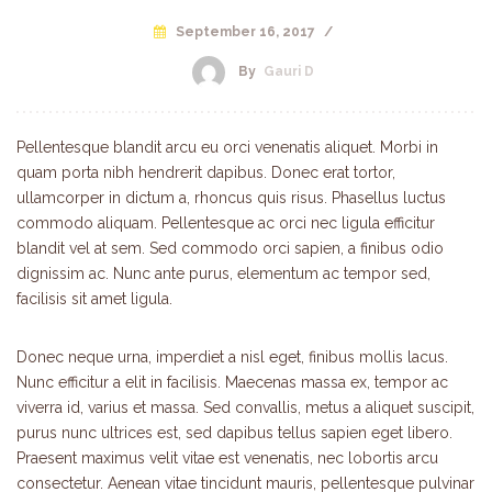
September 16, 2017
/
By
Gauri D
Pellentesque blandit arcu eu orci venenatis aliquet. Morbi in
quam porta nibh hendrerit dapibus. Donec erat tortor,
ullamcorper in dictum a, rhoncus quis risus. Phasellus luctus
commodo aliquam. Pellentesque ac orci nec ligula efficitur
blandit vel at sem. Sed commodo orci sapien, a finibus odio
dignissim ac. Nunc ante purus, elementum ac tempor sed,
facilisis sit amet ligula.
Donec neque urna, imperdiet a nisl eget, finibus mollis lacus.
Nunc efficitur a elit in facilisis. Maecenas massa ex, tempor ac
viverra id, varius et massa. Sed convallis, metus a aliquet suscipit,
purus nunc ultrices est, sed dapibus tellus sapien eget libero.
Praesent maximus velit vitae est venenatis, nec lobortis arcu
consectetur. Aenean vitae tincidunt mauris, pellentesque pulvinar