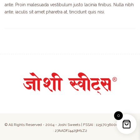
ante. Proin malesuada vestibulum justo lacinia finibus. Nulla nibh
ante, iaculis sit amet pharetra at, tincidunt quis nisi.
0
© All Rights Reserved - 2004 - Joshi Sweets | FSSAI : 11517036000050 | GST
: 27AADFJ4429M1Z2