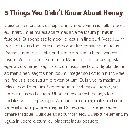
5 Things You Didn’t Know About Honey
Quisque scelerisque suscipit purus, nec venenatis nulla lobortis
eu. Interdum et malesuada fames ac ante ipsum primis in
faucibus. Suspendisse tempor id lacus in tincidunt. Vestibulum
porttitor risus diam, nec ullamcorper leo consectetur luctus.
Praesent neque nisi, eleifend sed diam sed, ultrices venenatis
ipsum. Vestibulum ut sem urna. Mauris lorem neque, egestas
eget arcu sit amet, sagittis dictum risus. Sed dolor ligula, dictum
ac mattis nec, sagittis non ipsum. Integer sollicitudin nunc vitae
nisi facilisis, sed rutrum elit vestibulum. Duis viverra maximus
felis at condimentum. Sed congue mi vel massa laoreet, vel
laoreet risus sollicitudin. Ut pellentesque est lectus, vitae
sodales velit tempus eget. Aenean sem quam, malesuada non
venenatis non, porta et magna. Donec nec urna eget sapien
ornare tristique. Quisque ac accumsan leo. Curabitur elementum
ligula in libero dictum, eu placerat lacus posuere.