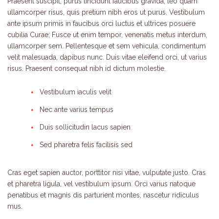
Praesent suscipit, purus tincidunt faucibus gravida, leo quam
ullamcorper risus, quis pretium nibh eros ut purus. Vestibulum
ante ipsum primis in faucibus orci luctus et ultrices posuere
cubilia Curae; Fusce ut enim tempor, venenatis metus interdum,
ullamcorper sem. Pellentesque et sem vehicula, condimentum
velit malesuada, dapibus nunc. Duis vitae eleifend orci, ut varius
risus. Praesent consequat nibh id dictum molestie.
Vestibulum iaculis velit
Nec ante varius tempus
Duis sollicitudin lacus sapien
Sed pharetra felis facilisis sed
Cras eget sapien auctor, porttitor nisi vitae, vulputate justo. Cras
et pharetra ligula, vel vestibulum ipsum. Orci varius natoque
penatibus et magnis dis parturient montes, nascetur ridiculus
mus.