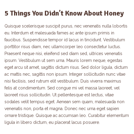
5 Things You Didn’t Know About Honey
Quisque scelerisque suscipit purus, nec venenatis nulla lobortis
eu. Interdum et malesuada fames ac ante ipsum primis in
faucibus. Suspendisse tempor id lacus in tincidunt. Vestibulum
porttitor risus diam, nec ullamcorper leo consectetur luctus.
Praesent neque nisi, eleifend sed diam sed, ultrices venenatis
ipsum. Vestibulum ut sem urna. Mauris lorem neque, egestas
eget arcu sit amet, sagittis dictum risus. Sed dolor ligula, dictum
ac mattis nec, sagittis non ipsum. Integer sollicitudin nunc vitae
nisi facilisis, sed rutrum elit vestibulum. Duis viverra maximus
felis at condimentum. Sed congue mi vel massa laoreet, vel
laoreet risus sollicitudin. Ut pellentesque est lectus, vitae
sodales velit tempus eget. Aenean sem quam, malesuada non
venenatis non, porta et magna. Donec nec urna eget sapien
ornare tristique. Quisque ac accumsan leo. Curabitur elementum
ligula in libero dictum, eu placerat lacus posuere.