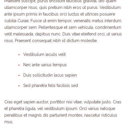
Praesent suscipit, purus tincidunt faucibus gravida, leo quam
ullamcorper risus, quis pretium nibh eros ut purus. Vestibulum
ante ipsum primis in faucibus orci luctus et ultrices posuere
cubilia Curae; Fusce ut enim tempor, venenatis metus interdum,
ullamcorper sem. Pellentesque et sem vehicula, condimentum
velit malesuada, dapibus nunc. Duis vitae eleifend orci, ut varius
risus. Praesent consequat nibh id dictum molestie.
Vestibulum iaculis velit
Nec ante varius tempus
Duis sollicitudin lacus sapien
Sed pharetra felis facilisis sed
Cras eget sapien auctor, porttitor nisi vitae, vulputate justo. Cras
et pharetra ligula, vel vestibulum ipsum. Orci varius natoque
penatibus et magnis dis parturient montes, nascetur ridiculus
mus.